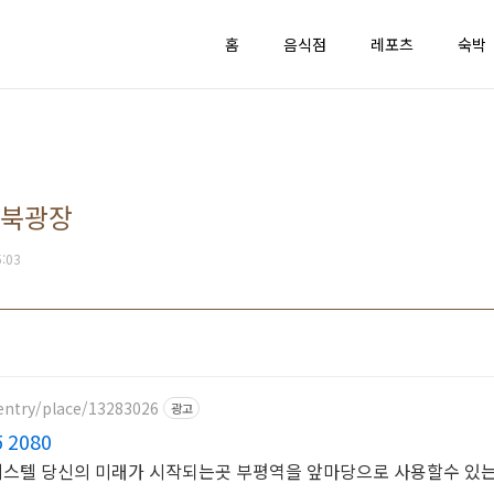
홈
음식점
레포츠
숙박
역북광장
5:03
entry/place/13283026
광고
상담 9195 2080
스텔 당신의 미래가 시작되는곳 부평역을 앞마당으로 사용할수 있는 