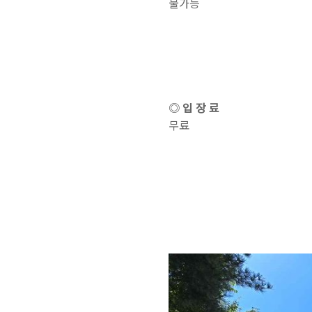
불가능
◎ 입 장 료
무료