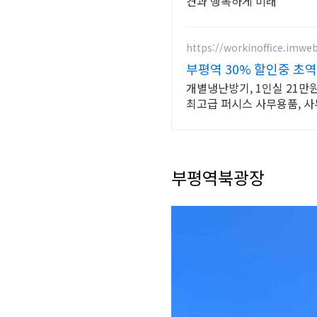
견과 행복하게 미래
https://workinoffice.imwe
부평역 30% 할인중 초역
개별냉난방기, 1인실 21만원
최고급 퍼시스 사무용품, 
부평역북광장