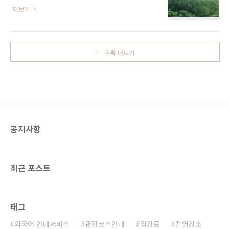
소 충청북도 단양군 적성면 옷바위길 10만천하
전거길이 조성되어 있어 산책과 라이딩을 함께
더보기
짚와이어는 길이 980m의 2개의 고정된 와이어
즐기기 좋으며, 가족 단위 나들이객들이 여유롭
로프를 타고 무동력으로 활강하듯이 내려가는
게 자연을 만끽할 수 있는 공간이다. 다만 꽃 식
단양만의 이색 익스트림 스포츠이다. 남한강 수
재 계획에 따라 해마다 조성되는 꽃의 종류와 규
면으로부터 120m 높이의 상공에서 시속 50㎞
모는 달라질 수 있다. ※ 소개 정보 - 문의및안내
목록 더보기
를 넘나드는 속도로 짜릿함을 더했다. 만학천봉
대구관광정..
과 환승장을 잇는 1코스(680m)와 환승장과 주
차장까지 가는 2코스(300m)로 구성되어 있다.
하늘을 나는 것같이 자연의 상쾌한 바람을 느끼
며 내려오면 남한강의 아름다움과 그 주변의 절
벽들이 그림같이 한눈에 펼쳐진다.만천하 짚와
이어는 만천하 스카이워크 내에 있는 시설로 입
공지사항
장권과 짚와이어 이용권을 같이 구매해야 전망
대와 함께 둘러볼 수 있다...
최근 포스트
태그
외국어 안내서비스
관광코스안내
입장료
촬영장소