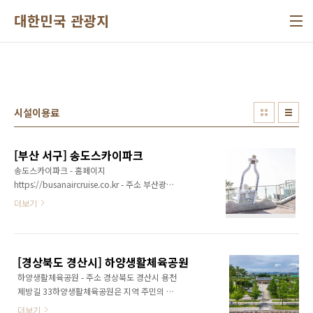
본문 바로가기
대한민국 관광지
시설이용료
[부산 서구] 송도스카이파크
송도스카이파크 - 홈페이지
https://busanaircruise.co.kr - 주소 부산광역
시 서구 암남공원로 181 (암남동)송도스카이파
더보기
크는 송도해상케이블카의 도착 지점에 있는 테
마파크다. 송도 베이스 스테이션에서 케이블카
를 탑승하고 송도 해변과 영도 등 주변의 풍광을
15분 정도 관람하면 송도스카이파크에 도착한
[경상북도 경산시] 하양생활체육공원
다. 지하 1층에는 케이블카 뮤지엄인 송도 도펠
하양생활체육공원 - 주소 경상북도 경산시 용천
마이어월드가 있으며, 1층에는 매표소, 승강장,
제방길 33하양생활체육공원은 지역 주민의 건
광장, 분식점 등이 있다. 2층에는 오션테라스와
강 증진과 생활체육 활성화를 위해 조성된 경산
카페, 3층에는 어린 왕자 테마파크인 스카이하버
더보기