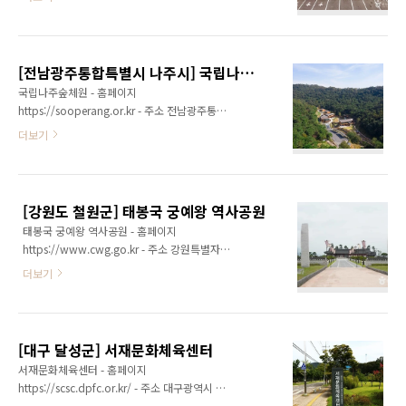
시의 종합 체육공원이다. 약 35,571㎡ 규모의
전망대가 있다.송도스카이파크 앞 파크스퀘어광
부지에 축구장 1면, 족구장 2면, 풋살장 1면, 정
장에는 움직이는 거대한 공룡 모형이 전시된 다
구장 2면, 게이트볼장 2면을 비롯해 잔디마당과
이노어드벤처와 각종 포토존이 있어 사진 찍기
다목적마당 등 휴식 공간, 180석 규모의 관람석,
좋다. 광장에서 연결되어 있는 암남공원은 바다
[전남광주통합특별시 나주시] 국립나주숲체원
관리사무소 등을 갖추고 있다. 또한 바닥분수와
를 보며 산책하기 좋은 트..
국립나주숲체원 - 홈페이지
다양한 조경시설, 정자, 산책로가 조성되어 있으
https://sooperang.or.kr - 주소 전남광주통합
며, 사진 촬영을 위한 포토존도 마련되어 있어 운
특별시 나주시 금성산길 116 (경현동)국립나주
더보기
동과 휴식을 함께 즐기기 좋다. ※ 소개 정보 - 문
숲체원은 호남지역 산림복지 서비스 제공을 위
의및안내 053-804-7364 - 수용인원 약 500명
하여 호남의 8대 명산 중 하나인 금성산 자락에
- 쉬는날 연중무휴 - 이용시간 - 주중
조성된 산림복지시설이다. 2020년 11월 개원
09:00~21:00 - 주말, 공휴일 09:00~18:00 ※
이후, 야생차 군락지인 금성산 산림자원과 지역
사전예약 필수 - ..
[강원도 철원군] 태봉국 궁예왕 역사공원
의 우수한 역사, 전통, 문화를 접목한 다양한 산
태봉국 궁예왕 역사공원 - 홈페이지
림복지 서비스를 제공하고 있다. 몸과 마음이 건
https://www.cwg.go.kr - 주소 강원특별자치
강해지는 자연 휴식처인 국립나주숲체원은 대강
도 철원군 철원읍 두루미로 1877-1태봉국 궁예
당, 체험센터, 다도실 등 교육장소와 휴양관, 숲
더보기
왕 역사공원은 후삼국시대 궁예가 철원을 도읍
속의 집으로 구성된 숙박시설이 있고, 숲길, 데크
으로 삼았던 역사를 바탕으로 조성된 역사문화
로드, 전망대 등 프로그램을 체험할 수 있는 시설
공간이다. 철원은 905년부터 918년까지 태봉국
을 보유하고 있다.숲에서 걷기, 명상, 아로마테라
의 수도였으며, 공원에서는 현재 비무장지대 안
피를 활용한 건강증진 활동 등 몸과 마음이 맑아
[대구 달성군] 서재문화체육센터
에 남아 있는 철원성과 궁예의 발자취를 다양한
지는 다양한 체..
서재문화체육센터 - 홈페이지
전시와 모형으로 살펴볼 수 있다. 궁예왕 국가표
https://scsc.dpfc.or.kr/ - 주소 대구광역시 달
준영정을 봉안한 궁예선양관과 태봉국 역사체험
성군 다사읍 다사로 750서재문화체육센터는 지