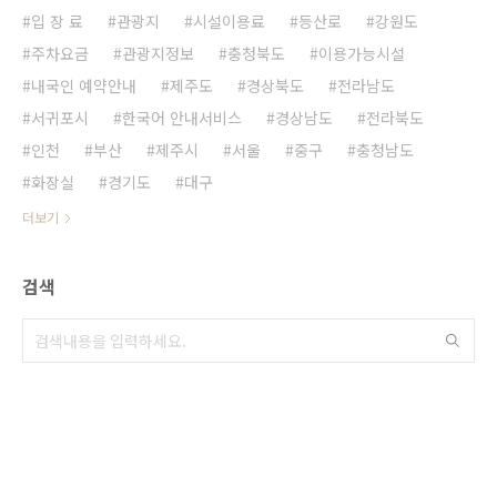
입 장 료
관광지
시설이용료
등산로
강원도
주차요금
관광지정보
충청북도
이용가능시설
내국인 예약안내
제주도
경상북도
전라남도
서귀포시
한국어 안내서비스
경상남도
전라북도
인천
부산
제주시
서울
중구
충청남도
화장실
경기도
대구
더보기
검색