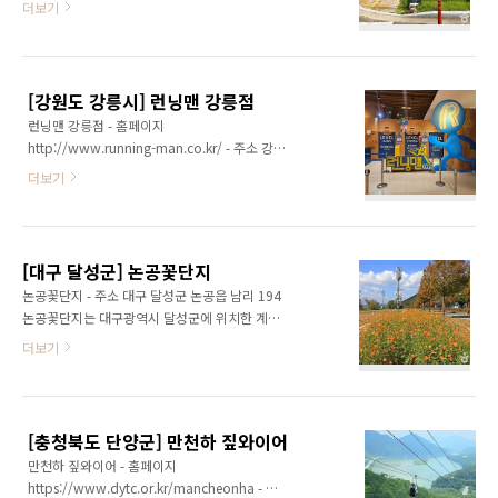
더보기
관, 방문자센터가 마련되어 있으며, 철원성 미니
역 주민들에게 다양한 문화·체육 프로그램을 제
어처는 궁궐과 관청, 민가, 시장 등 당시 도성의
공하는 복합문화시설이다. 체육관과 수영장, 헬
모습을 축소해 재현한다. 역사공원은 DMZ 접경
스장을 비롯해 풋살장과 족구장 등 다양한 체육
지역의 민간인통제지역에 위치하여 개인차량으
시설을 갖추고 있어 건강 증진과 여가 활동을 즐
로 이동이 불가능하며, 반드시 태봉열차를 타고
[강원도 강릉시] 런닝맨 강릉점
기기에 좋다. 또한 문화 강좌와 각종 프로그램이
이동해야 한다. 철원역사..
런닝맨 강릉점 - 홈페이지
운영되어 주민들의 문화생활 향유에도 기여하고
http://www.running-man.co.kr/ - 주소 강원
있다. 생활체육과 문화 활동을 한곳에서 즐길 수
특별자치도 강릉시 창해로 307 (강문동) 세인트
있는 공간으로 지역 주민들의 건강한 여가생활
더보기
존스호텔 파인동 2층런닝맨 강릉점은 인기 예능
과 소통의 장 역할을 하고 있다. ※ 소개 정보 -
프로그램 런닝맨의 콘셉트를 오프라인으로 구현
문의및안내 053-585-6411 - 쉬는날 매주 일요
한 실내 체험시설로, 방문객이 직접 런닝맨 멤버
일 - 이용시간 - 평일 06:00~21:00- 주말
가 되어 다양한 미션과 게임을 수행할 수 있는 공
06:00~18:00 - 주차시설 가능 (총 ..
[대구 달성군] 논공꽃단지
간이다. 체력과 순발력, 협동심을 활용하는 여러
논공꽃단지 - 주소 대구 달성군 논공읍 남리 194
체험 콘텐츠가 마련되어 있어 가족, 친구, 단체
논공꽃단지는 대구광역시 달성군에 위치한 계절
방문객 모두 즐길 수 있다. 어린이를 동반한 가족
꽃 명소로, 넓은 부지에 다양한 꽃이 식재되어 아
더보기
단위 방문객들에게도 인기가 높다. 실내에서 운
름다운 경관을 선사하는 곳이다. 봄에는 꽃양귀
영되어 날씨와 관계없이 체험할 수 있으며, 색다
비와 수레국화, 가을에는 해바라기와 코스모스,
른 활동을 즐기고 싶은 여행객들에게 특별한 추
황화코스모스 등이 차례로 피어나며 계절마다
억을 선사한다. ※ 소개 정보 - 문의및안내
색다른 풍경을 연출한다. 특히 가을철 핑크뮬리
0507-1380-8267 - 쉬는날 연중무휴 - 신용카..
[충청북도 단양군] 만천하 짚와이어
군락이 아름답기로 알려져 있어 많은 방문객이
만천하 짚와이어 - 홈페이지
찾고 있으며, 넓게 펼쳐진 꽃밭은 사진 촬영 명소
https://www.dytc.or.kr/mancheonha - 주
로도 인기가 높다. 인근으로 낙동강이 흐르고 자