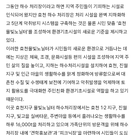
그동안 하수 처리장이라고 하면 지역 주민들이 기피하는 시설로
인식되어 왔지만 효천 하수 처리장은 처리 시설을 완벽 지하화하
고 5단계 악취방지 시스템을 구축하는 것은 물론 시민 맞춤 ‘효천
물빛노닐터’를 조성하여 환경기초시설의 새로운 기준을 제시하고
있다.
이러한 효천물빛노닐터가 시민들의 새로운 환경으로 거듭나는 데
에는 지상은 체육, 조경, 문화시설등 편의 시설을 조성하여 지역 주
민 삶의 질을 높이고, 지하는 하수처리시설을 설치하여 효천, 진월
지구 및 인근 마을의 생활하수를 맑게 정화하여 방류함으로써 대
촌천 수질 및 수생태계 보전에 기여하고 악취발생을 억제하며 토
지 활용도를 극대화한 주민친화 환경기초시설로 역할을 하고 있기
때문이다.
이곳 효천지구 물빛노닐터 하수처리장에서는 효천 1·2 지구, 진월
지구, 빛고을 실버타운, 주변마을 등에서 흘러나오는 생활하수를
하루 16,000t을 처리하고 있으며 가족단위의 방문객을 위해 하수
처리장 내에 ‘견학홍보관’과 ‘피크닉장’을 마련하여 시민들이 도심