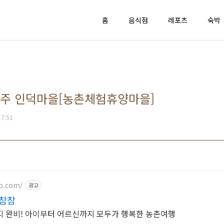
홈
음식점
레포츠
숙박
완주 인덕마을[농촌체험휴양마을]
17:51
p.com/
광고
 참참
지 완비! 아이부터 어르신까지 모두가 행복한 농촌여행