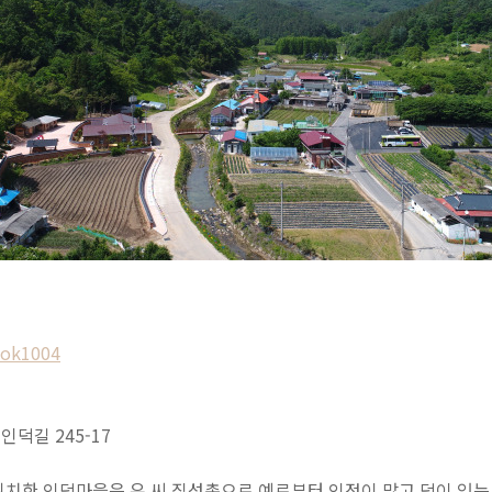
eok1004
덕길 245-17
위치한 인덕마을은 유 씨 집성촌으로 예로부터 인정이 많고 덕이 있는