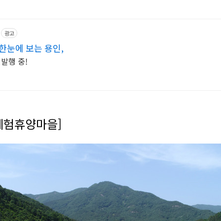
광고
한눈에 보는 용인,
 발행 중!
체험휴양마을]