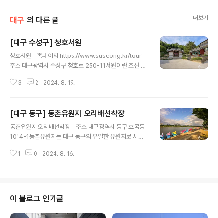
더보기
대구
의 다른 글
[대구 수성구] 청호서원
글 내용
청호서원 - 홈페이지 https://www.suseong.kr/tour -
주소 대구광역시 수성구 청호로 250-11서원이란 조선 중
기 이후 유교의 선현에게 제사 지내고 학문을 연구하기 위
3
2
2024. 8. 19.
해 지역 사림에 의해 설립된 사설 교육기관이다. 청호서원
은 1694년(숙종 20) 조선 후기 손처눌과 손조서를 추모하
기 위해 창건한 서원이다. 모당 손처눌의 자는 기도이고 한
[대구 동구] 동촌유원지 오리배선착장
강 정구문하에서 사사하여 학행과 효우로 스승에게 인정받
글 내용
았으며, 임진왜란과 정유재란 때 의병대장으로 활동하였
동촌유원지 오리배선착장 - 주소 대구광역시 동구 효목동
다. 1755년(영조 31)에 유시번, 1764년에 정호인을 추가
1014-1동촌유원지는 대구 동구의 유일한 유원지로 시민
배향하여 선현배향과 교육의 일익을 담당하여 왔다. 그 뒤
들의 휴식 공간이다. 동촌유원지에는 해맞이다리, 체육시
1868년(고종 5)에 대원군의 서원철폐령으로 훼철되었으
1
0
2024. 8. 16.
설, 영남 제1관, 자전거 경기장, 실내 롤러 스케이트장 등 다
며, 1972년 유림의 공의로 복원되었다. 경내의 건물로는 3
양한 즐길 거리가 있다. 이곳은 봄이면 벚꽃을 시작으로 여
칸의 ..
름에는 뱃놀이, 가을에는 단풍, 겨울에는 금호강의 자연 빙
상장으로 사계절 모두 동촌유원지를 다양하게 즐길 수 있
으며, 특히 밤이면 조명을 밝혀 대구에서도 야경 명소로 입
이 블로그 인기글
소문이 나고 있다. 이런 금호강 동촌유원지를 즐기는 또 다
른 방법이 오리배와 오리배 유람선이다. 동촌유원지 강변