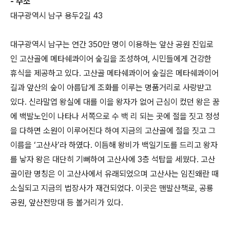
- 주소
대구광역시 남구 용두2길 43
대구광역시 남구는 연간 350만 명이 이용하는 앞산 공원 진입로
인 고산골에 메타쉐콰이어 숲길을 조성하여, 시민들에게 건강한
휴식을 제공하고 있다. 고산골 메타쉐콰이어 숲길은 메타쉐콰이어
길과 앞산의 숲이 아름답게 조화를 이루는 명품거리로 사랑받고
있다. 신라말엽 왕실에 대를 이을 왕자가 없어 근심이 컸던 왕은 꿈
에 백발노인이 나타나 서쪽으로 수 백 리 되는 곳에 절을 짓고 정성
을 다하면 소원이 이루어진다 하여 지금의 고산골에 절을 짓고 그
이름을 ‘고산사’라 하였다. 이듬해 왕비가 백일기도를 드리고 왕자
를 낳자 왕은 대단히 기뻐하여 고산사에 3층 석탑을 세웠다. 고산
골이란 명칭은 이 고산사에서 유래되었으며 고산사는 임진왜란 때
소실되고 지금의 법장사가 재건되었다. 이곳은 맨발산책로, 공룡
공원, 앞산전망대 등 볼거리가 있다.