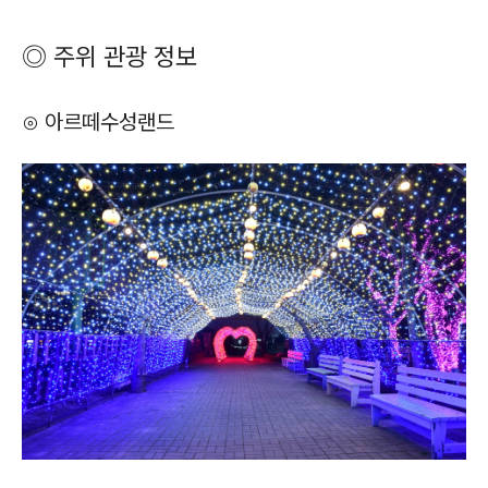
◎ 주위 관광 정보
⊙ 아르떼수성랜드