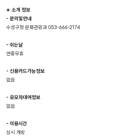
※ 소개 정보
- 문의및안내
수성구청 문화관광과 053-666-2174
- 쉬는날
연중무휴
- 신용카드가능정보
없음
- 유모차대여정보
없음
- 이용시간
상시 개방