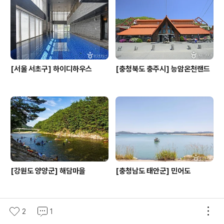
길을 따라 걷다 보면 오리배들이 물 위에 떠 있는 것을 발견
할 수 있다. 오리배는 이용객의 취향에 따라 발로 페달을 밟
는 구동형부터 전동형까지 선택할..
[서울 서초구] 하이디하우스
[충청북도 충주시] 능암온천랜드
[강원도 양양군] 해담마을
[충청남도 태안군] 민어도
2
1