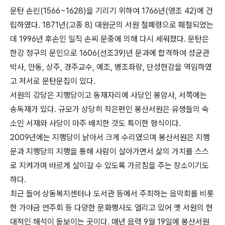
문탄 손린(1566~1628)을 기리기 위하여 1766년(영조 42)에 건
립하였다. 1871년(고종 8) 대원군의 서원 철폐령으로 훼철되었는
데 1996년 후손인 일직 손씨 문중에 의해 다시 세워졌다. 문탄은
한강 정구의 문인으로 1606(선조39)년 문과에 합격하여 성균관
박사, 안동, 상주, 경주교수, 예조, 병조좌랑, 단성현감을 역임하였
고 저서로 문탄문집이 있다.
서원의 강당은 지행당이고 동재자리에 사당인 봉암사, 서쪽에는
송독재가 있다. 규모가 상당히 작은편인 봉산서원은 유생들의 숙
소인 서재와 사당이 마주 배치한 것도 특이한 형식이다.
2009년에는 지행당이 낡아서 크게 수리였으며 봉산서원은 지행
문과 지행당의 지행을 통해 사람이 살아가면서 삶의 가치를 스스
로 지켜가며 바르게 살이갈 수 있도록 가르침을 주는 장소이기도
하다.
최근 들어 상동복지센터나 도서관 등에서 주최하는 음악회를 비롯
한 가야금 연주회 등 다양한 문화행사도 열리고 있어 옛 서원의 현
대적인 해석이 돋보이는 곳이다. 매년 음력 9월 19일에 봉산서원