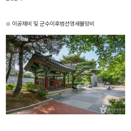
⊙ 이공제비 및 군수이후범선영세불망비