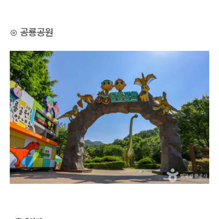
⊙ 공룡공원