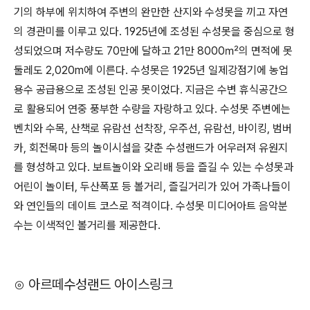
기의 하부에 위치하여 주변의 완만한 산지와 수성못을 끼고 자연
의 경관미를 이루고 있다. 1925년에 조성된 수성못을 중심으로 형
성되었으며 저수량도 70만에 달하고 21만 8000㎡의 면적에 못
둘레도 2,020m에 이른다. 수성못은 1925년 일제강점기에 농업
용수 공급용으로 조성된 인공 못이었다. 지금은 수변 휴식공간으
로 활용되어 연중 풍부한 수량을 자랑하고 있다. 수성못 주변에는
벤치와 수목, 산책로 유람선 선착장, 우주선, 유람선, 바이킹, 범버
카, 회전목마 등의 놀이시설을 갖춘 수성랜드가 어우러져 유원지
를 형성하고 있다. 보트놀이와 오리배 등을 즐길 수 있는 수성못과
어린이 놀이터, 두산폭포 등 볼거리, 즐길거리가 있어 가족나들이
와 연인들의 데이트 코스로 적격이다. 수성못 미디어아트 음악분
수는 이색적인 볼거리를 제공한다.
⊙ 아르떼수성랜드 아이스링크