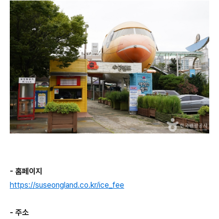
- 홈페이지
https://suseongland.co.kr/ice_fee
- 주소