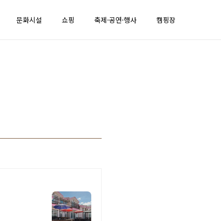
문화시설
쇼핑
축제·공연·행사
캠핑장