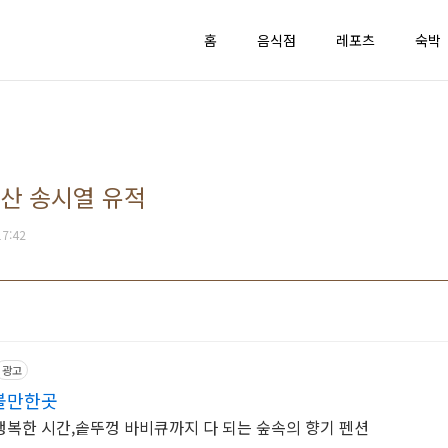
홈
음식점
레포츠
숙박
괴산 송시열 유적
17:42
광고
볼만한곳
복한 시간,솥뚜껑 바비큐까지 다 되는 숲속의 향기 펜션