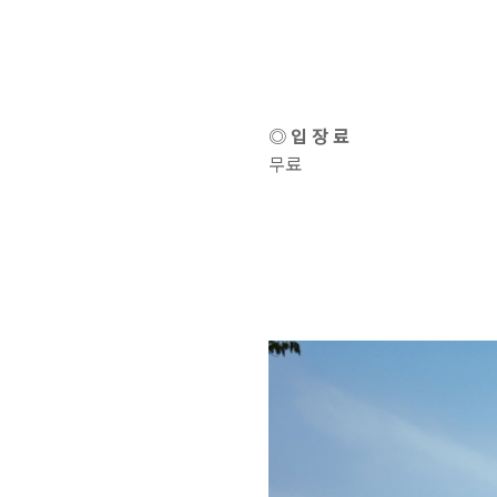
◎ 입 장 료
무료