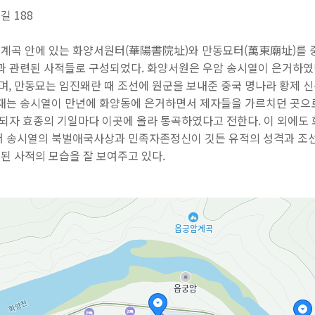
 188
계곡 안에 있는 화양서원터(華陽書院址)와 만동묘터(萬東廟址)를 중
열과 관련된 사적들로 구성되었다. 화양서원은 우암 송시열이 은거하였
, 만동묘는 임진왜란 때 조선에 원군을 보내준 중국 명나라 황제 신
서재는 송시열이 만년에 화양동에 은거하면서 제자들을 가르치던 곳으로
절되자 효종의 기일마다 이곳에 올라 통곡하였다고 전한다. 이 외에도
어 송시열의 북벌애국사상과 민족자존정신이 깃든 유적의 성격과 
된 사적의 모습을 잘 보여주고 있다.