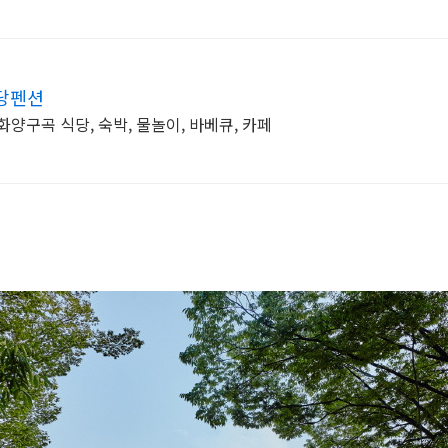
당펜션
양구곡 식당, 숙박, 물놀이, 바베큐, 카페