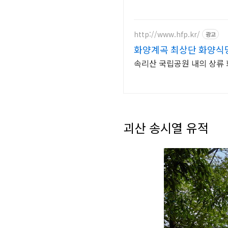
http://www.hfp.kr/
광고
화양계곡 최상단 화양식
속리산 국립공원 내의 상류 화
괴산 송시열 유적