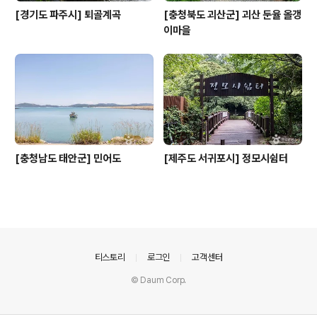
[경기도 파주시] 퇴골계곡
[충청북도 괴산군] 괴산 둔율 올갱
이마을
[충청남도 태안군] 민어도
[제주도 서귀포시] 정모시쉼터
의안내
티스토리
로그인
고객센터
© Daum Corp.