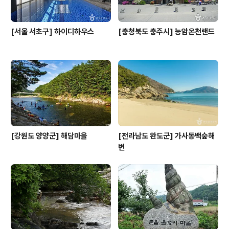
[서울 서초구] 하이디하우스
[충청북도 충주시] 능암온천랜드
[강원도 양양군] 해담마을
[전라남도 완도군] 가사동백숲해
변