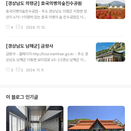
[경상남도 의령군] 호국의병의숲친수공원
글 내용
호국의병의숲친수공원 - 주소 경상남도 의령군 지정면 성
산리 675-1의령에 있는 호국 의병의 숲 친수공원은 낙동
강과 남강이 합류하는 곳으로 임진왜란 당시 곽재우 장국
4
2
2024. 11. 12.
이 의병을 이끌고 첫 승리를 한 곳이다. 이곳에 아름다운 수
변 생태 공간을 만들어 후손에게 물려주고, 승리를 이끈 곽
재우 장군의 기강 전투를 기념하기 위해 공원을 조성했다.
[경상남도 남해군] 금왕사
넓고 길게 뻗어 있는 길 중간중간 댑싸리, 메밀꽃, 핑크 뮬
글 내용
리, 코스모스 등 다양한 꽃을 감상할 수 있다. 또 넓은 주차
금왕사 - 홈페이지 http://tour.namhae.go.kr - 주소 경
장과 자전거 도로, 산책로, 낙동강을 바라볼 수 있는 전망
상남도 남해군 이동면 보리암로 65-23경남 남해군 이동
테크까지 갖추어 가족, 연인, 친구들과 함께 나들이하기 좋
면 신전리에 위치한 금왕사는 기암절벽 가까이 이런 사찰
은 곳이다. 특히 가을이 되면 솜사탕 모양의 댑싸리(식물)
3
2
2024. 11. 9.
을 지었다는 게 놀라울 정도로 빼어난 풍경을 자랑한다. 또
가 가득 핀 호국 의병의 숲은 사진 찍기 좋은 곳으로 이름나
한, 일 년 내내 끊일 줄 모르고 나온다는 천년의 약수도 있
많은 사람이 찾고 있..
다. 천년의 약수 위로 오르면 돌로 만들어진 동자승이 누워
있고, 금왕사 미륵전에서 참배가 가능하다. ※ 소개 정보 -
문의및안내 055-862-3794 - 신용카드가능정보 없음 -
이 블로그 인기글
유모차대여정보 없음◎ 주위 관광 정보⊙ 앵강다숲마을 -
홈페이지 http://www.agds.co.kr - 주소 경상남도 남해
군 이동면 신전리앵강다숲마을은 남해의 앵강만 자락에 위
치한 어촌과 농촌이 어우러진 마을로 이동면 신전..