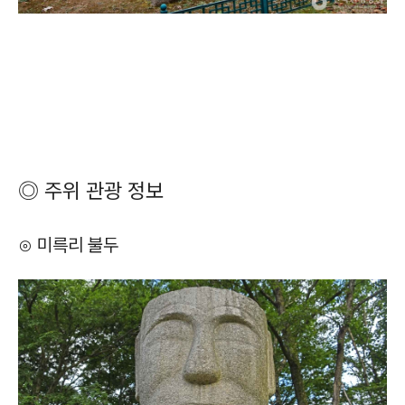
◎ 주위 관광 정보
⊙ 미륵리 불두