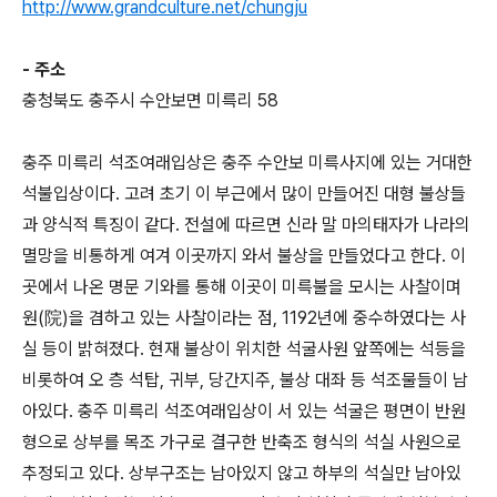
http://www.grandculture.net/chungju
- 주소
충청북도 충주시 수안보면 미륵리 58
충주 미륵리 석조여래입상은 충주 수안보 미륵사지에 있는 거대한
석불입상이다. 고려 초기 이 부근에서 많이 만들어진 대형 불상들
과 양식적 특징이 같다. 전설에 따르면 신라 말 마의태자가 나라의
멸망을 비통하게 여겨 이곳까지 와서 불상을 만들었다고 한다. 이
곳에서 나온 명문 기와를 통해 이곳이 미륵불을 모시는 사찰이며
원(院)을 겸하고 있는 사찰이라는 점, 1192년에 중수하였다는 사
실 등이 밝혀졌다. 현재 불상이 위치한 석굴사원 앞쪽에는 석등을
비롯하여 오 층 석탑, 귀부, 당간지주, 불상 대좌 등 석조물들이 남
아있다. 충주 미륵리 석조여래입상이 서 있는 석굴은 평면이 반원
형으로 상부를 목조 가구로 결구한 반축조 형식의 석실 사원으로
추정되고 있다. 상부구조는 남아있지 않고 하부의 석실만 남아있