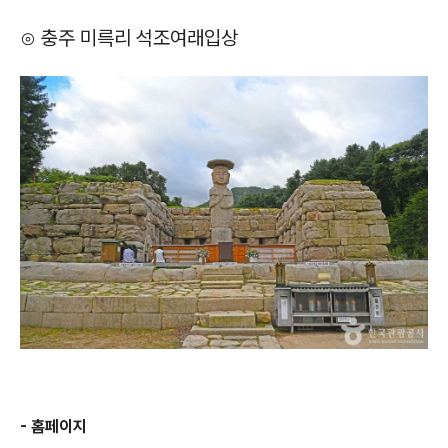
⊙ 충주 미륵리 석조여래입상
- 홈페이지