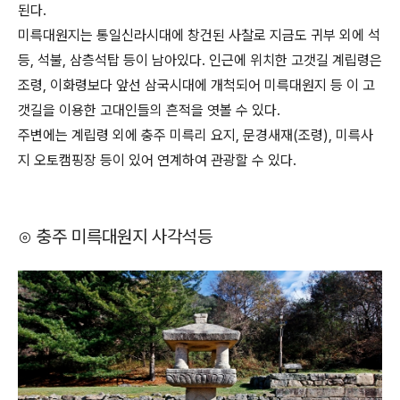
된다.
미륵대원지는 통일신라시대에 창건된 사찰로 지금도 귀부 외에 석
등, 석불, 삼층석탑 등이 남아있다. 인근에 위치한 고갯길 계립령은
조령, 이화령보다 앞선 삼국시대에 개척되어 미륵대원지 등 이 고
갯길을 이용한 고대인들의 흔적을 엿볼 수 있다.
주변에는 계립령 외에 충주 미륵리 요지, 문경새재(조령), 미륵사
지 오토캠핑장 등이 있어 연계하여 관광할 수 있다.
⊙ 충주 미륵대원지 사각석등