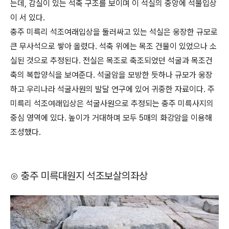
는데, 감실이 있는 석축 구조를 보이며 이 석실의 중앙에 석불입상
이 서 있다.
충주 미륵리 석조여래입상을 둘러싸고 있는 석실은 웅장한 규모로
큰 무사석으로 쌓아 올렸다. 석축 위에는 목조 건물이 있었으나 소
실된 것으로 추정된다. 전실은 목조로 축조되었던 석굴과 목조건
축의 복합양식을 보여준다. 석굴암을 모방한 듯하나 규모가 웅장
하고 우리나라 석굴사원의 발달 연구에 있어 귀중한 자료이다. 주
미륵리 석조여래입상은 석굴사원으로 추정되는 충주 미륵사지의
중심 영역에 있다. 높이가 거대하며 모두 5매의 화강암을 이용해
조성했다.
⊙ 충주 미륵대원지 석조보살의좌상