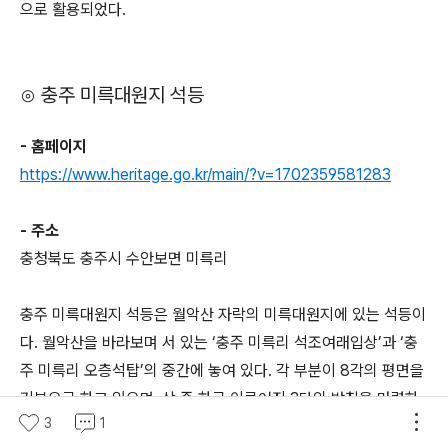
으로 활용되었다.
⊙ 충주 미륵대원지 석등
- 홈페이지
https://www.heritage.go.kr/main/?v=1702359581283
- 주소
충청북도 충주시 수안보면 미륵리
충주 미륵대원지 석등은 월악산 자락의 미륵대원지에 있는 석등이
다. 월악산을 바라보며 서 있는 ‘충주 미륵리 석조여래입상’과 ‘충
주 미륵리 오층석탑’의 중간에 놓여 있다. 각 부분이 8각의 평면을
기본으로 하고 있으며, 상·중·하로 이루어진 3단의 받침을 마련하
3
1
여 불을 밝히는 화사석을 올린 후 지붕돌과 머리장식을 얹은 모습