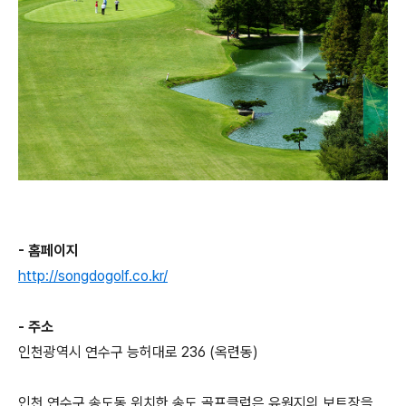
- 홈페이지
http://songdogolf.co.kr/
- 주소
인천광역시 연수구 능허대로 236 (옥련동)
인천 연수구 송도동 위치한 송도 골프클럽은 유원지의 보트장을