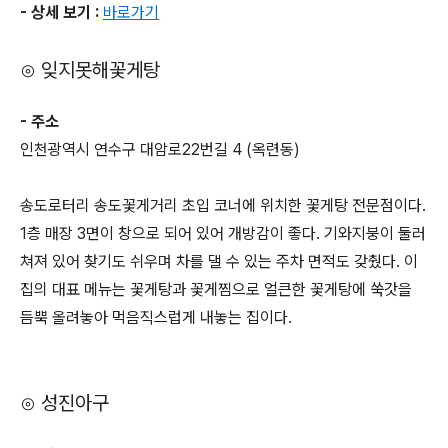
- 상세 보기 :
바로가기
⊙ 잊지못해꽃게탕
- 주소
인천광역시 연수구 대암로22번길 4 (옥련동)
송도로터리 송도꽃게거리 초입 코너에 위치한 꽃게탕 전문점이다.
1층 매장 3면이 창으로 되어 있어 개방감이 좋다. 기와지붕이 둘러
쳐져 있어 찾기도 쉬우며 차를 댈 수 있는 주차 면적도 갖췄다. 이
집의 대표 메뉴는 꽃게탕과 꽃게찜으로 얼큰한 꽃게탕에 쑥갓을
듬뿍 올려놓아 먹음직스럽게 내놓는 집이다.
⊙ 성진아구