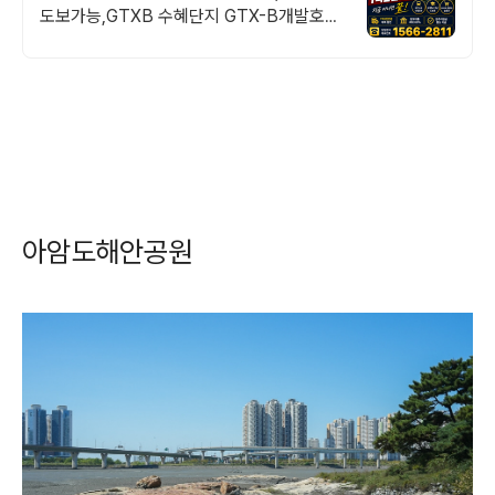
도보가능,GTXB 수혜단지 GTX-B개발호
재,15%할인분양,송도최대학원가 밀집지역,
명문학교도보가능
아암도해안공원