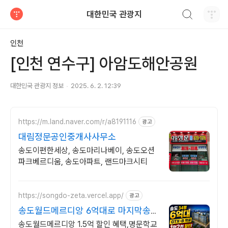
검색하기
대한민국 관광지
티스토리
인천
[인천 연수구] 아암도해안공원
대한민국 관광지 정보
2025. 6. 2. 12:39
https://m.land.naver.com/r/a8191116
광고
대림정문공인중개사사무소
송도이편한세상, 송도마리나베이, 송도오션
파크베르디움, 송도아파트, 랜드마크시티
https://songdo-zeta.vercel.app/
광고
송도월드메르디앙 6억대로 마지막송도
입성
송도월드메르디앙 1.5억 할인 혜택,명문학교