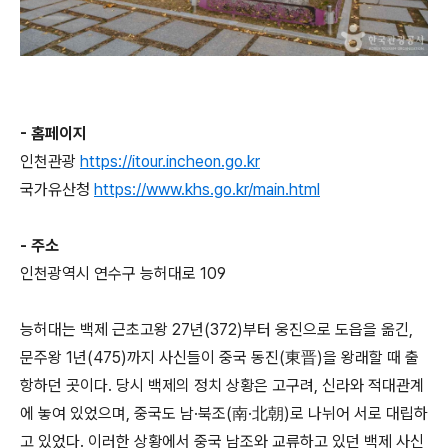
- 홈페이지
인천관광
https://itour.incheon.go.kr
국가유산청
https://www.khs.go.kr/main.html
- 주소
인천광역시 연수구 능허대로 109
능허대는 백제 근초고왕 27년(372)부터 웅진으로 도읍을 옮긴,
문주왕 1년(475)까지 사신들이 중국 동진(東晋)을 왕래할 때 출
항하던 곳이다. 당시 백제의 정치 상황은 고구려, 신라와 적대관계
에 놓여 있었으며, 중국도 남·북조(南·北朝)로 나뉘어 서로 대립하
고 있었다. 이러한 상황에서 중국 남조와 교류하고 있던 백제 사신