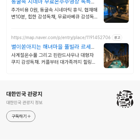
동굴속 시네마 무료온수수영장 독특하
고 아늑한 나만의아지트
추가비용 0원, 동굴속 시네마틱 휴식. 협재해
변10분, 힙한 감성독채, 무료바베큐 감성독
채,동굴의 아늑함 풀사이드 시네마의 낭만.
잊지못할 태교여행&커플여행의 완성
https://map.naver.com/p/entry/place/1191452706
광고
별이쏟아지는 해녀마을 풀빌라 르세라
핌도 다녀간 감성풀빌라
사계절온수풀 그리고 핀란드사우나 대형자
쿠지 감성독채. 커플부터 대가족까지 힐링숙
소 여행피로 녹이는 온수풀과 스파, 불멍.제
주해녀마을 돌담길 속에서느끼는 온전한휴
식
로그 정보
대한민국 관광지
대한민국 관광지 정보
구독하기