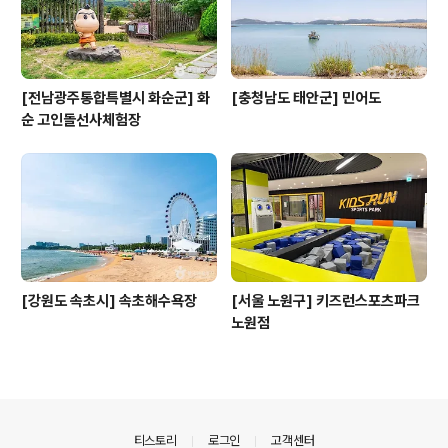
[전남광주통합특별시 화순군] 화
[충청남도 태안군] 민어도
순 고인돌선사체험장
[강원도 속초시] 속초해수욕장
[서울 노원구] 키즈런스포츠파크
노원점
의안내
티스토리
로그인
고객센터