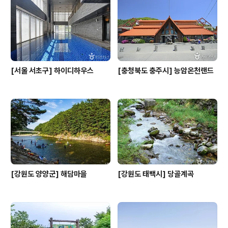
데 야자나무, 파리지옥, 다양한 선인장 등을 볼 수 있다. ※
소개 정보 - 문의및안내 051-362-0271 - 쉬는날 매..
[서울 서초구] 하이디하우스
[충청북도 충주시] 능암온천랜드
[강원도 양양군] 해담마을
[강원도 태백시] 당골계곡