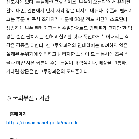
신도시에 있다. 수플레란 프랑스어로 ‘부풀어 오른다’에서 유래된
말로 대만, 일본에서 먼저 자리 잡은 디저트 메뉴다. 수플레 팬케이
크는 주문 후 즉시 조리되기 때문에 20분 정도 시간이 소요된다.
빵빵하게 부푼 팬케이크는 비주얼만으로도 임팩트가 크지만 한 입
넣는 순간 펼쳐지는 진하고 실키한 맛과 푹신하게 녹아내리는 식
감은 감동을 더한다. 한그루양과점의 인테리어는 화려하지 않은
절제된 분위기에 엔틱하고 빈티지한 느낌이 드는 동시에 초록 식
물과 하얀 시폰 커튼이 주는 느낌이 매력적이다. 매장을 관통하는
커다란 창문은 한그루양과점의 포토존이다.
⊙ 국회부산도서관
- 홈페이지
https://busan.nanet.go.kr/main.do