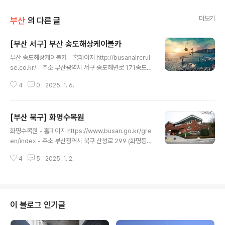
더보기
부산
의 다른 글
[부산 서구] 부산 송도해상케이블카
글 내용
부산 송도해상케이블카 - 홈페이지 http://busanaircrui
se.co.kr/ - 주소 부산광역시 서구 송도해변로 171송도해
수욕장에 위치한 송도해상케이블카는 우리나라 제1호 공
4
0
2025. 1. 6.
설해수욕장인 송도해수욕장의 옛 명성을 되살리기 위해 2
9년 만에 복원되었다. 부산에어크루즈는 해수욕장 동쪽 송
림공원에서 서쪽 암남공원까지의 구간을 바닥이 투명한 크
[부산 북구] 화명수목원
리스털캐빈을 포함하여 최신기종인 캐빈 39기가 운행된
글 내용
다. 특히, 바다 위를 가로질러 운행함으로써 부산 송도 일대
화명수목원 - 홈페이지 https://www.busan.go.kr/gre
의 빼어난 풍광을 즐길 수 있다. 이 밖에 국내 최초의 케이
en/index - 주소 부산광역시 북구 산성로 299 (화명동)
블카 뮤지엄 ‘송도 도펠마이어 월드’, 아시아 최초의 공중그
부산 북구에 자리 잡고 있는 금정산을 오르다 보면 부산을
네 ‘스카이스윙’, ‘테마파크 포토서비스 ’등 다양한 테마시
4
5
2025. 1. 2.
대표하는 가을 단풍 명소인 부산 화명수목원을 만날 수 있
설과 볼거리를 제공한다.◎ 한류의 매력을 만나는 여행 정
다. 금정산에서는 예부터 맑은 대천천과 철새 도래지인 낙
보 - 예능 바다와 산..
동강이 보이며 경관이 아름답기로 유명한 곳이다. 화명수
목원에는 단풍으로 많은 사람들이 찾아오고 있으며 가족의
놀이 문화 공간뿐만 아니라, 생태 학습 등 주민들이 많이 이
이 블로그 인기글
용하는 삶의 한 부분으로 자리 잡은 곳이기도 하다. 수목원
의 실내에는 세계 곳곳에 있는 식물들을 한 곳에 모여있는