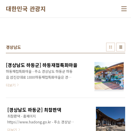
본문 바로가기
대한민국 관광지
경상남도
[경상남도 하동군] 하동재첩특화마을
하동재첩특화마을 - 주소 경상남도 하동군 하동
읍 섬진강대로 1880하동재첩특화마을은 경상
남도 하동군 하동읍 신기리에 위치해 있으며 맑
더보기
고 깨끗한 재첩의 우수성과 뛰어난 맛을 널리 알
리기 위해 2009년 12월에 조성된 마을이다. 이
마을은 재첩을 주제로 한 특화 공간이다. 마을에
는 재첩을 활용한 다양한 요리를 판매하는 음식
[경상남도 하동군] 최참판댁
점들이 즐비하게 늘어서 있다. 대표적인 메뉴로
최참판댁 - 홈페이지
는 재첩 국, 재첩 비빔밥, 재첩 회 무침, 재첩 칼국
https://www.hadong.go.kr - 주소 경상남도
수, 재첩 전 등이 있다. 하동재첩특화마을은 단순
하동군 악양면 평사리길 66-7박경리 선생의 대
한 음식 제공을 넘어 하동 지역의 전통과 문화를
더보기