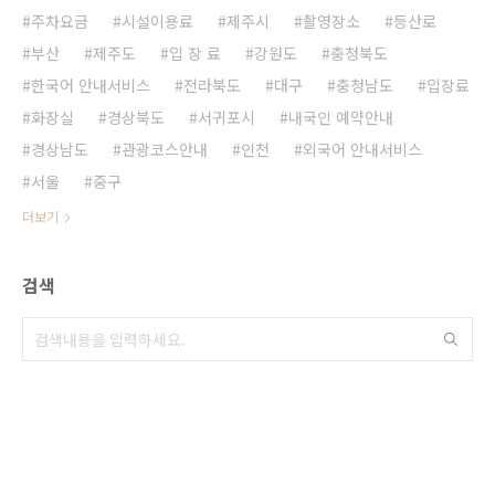
주차요금
시설이용료
제주시
촬영장소
등산로
부산
제주도
입 장 료
강원도
충청북도
한국어 안내서비스
전라북도
대구
충청남도
입장료
화장실
경상북도
서귀포시
내국인 예약안내
경상남도
관광코스안내
인천
외국어 안내서비스
서울
중구
더보기
검색