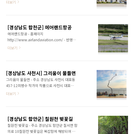
더보기
금산의 정상에 자리 잡고 있는 보리암은 금산의
(1917~1995)과 그의 음악을 테마로 한 기념공
온갖 기이한 암석과 푸르른 남해의 경치를 한눈
원이다. 도천동 윤이상 생가 옆 6745㎡ 부지에
에 볼 수 있는 아름다운 절이다. 경내에는 원효대
조성되었으며, 윤이상 선생의 음악 세계를 조명
사가 좌선했다는 좌선대 바위가 눈길을 끌며, 부
할 수 있는 지상 2층, 연면적 865.5㎡ 규모의 기
근의 쌍홍문이라는 바위굴은 금산..
[경상남도 합천군] 에어랜드항공
념전시관과 소공연장이 있다. 기념전시관에는
에어랜드항공 - 홈페이지
선생이 생전 독일 베를린에서 거주하며 남긴 유
http://www.airlandaviation.com/ - 반명희
품 148종 412점이 전시되어 있다. 독일 정부로
대표 010-2502-2676 - 주소 경상남도 합천군
받은 훈장과 괴테 메달을 비롯해 사무집기, 생전
더보기
용주면 황계폭포로 1239합천에 위치한 에어랜
연주하던 첼로, 항상 품고 다녔던 소형태극기 등
드항공은 경량 항공기 탑승 체험을 할 수 있는 곳
이 있으며, 사진 500여 점이 있다.윤이상 관련
이다. 경량 항공기를 탑승하여 한눈에 합천을 내
유물이 있는 전시실과 카페, 기념품 매장, 로비의
려다볼 수 있고 방대한 곳을 한 번에 조망할 수
기능을 복합적으로 가진 에스파체..
[경상남도 사천시] 그리움이 물들면
있다. 조종사를 꿈꾸는 학생들에게는 도전의식
그리움이 물들면 - 주소 경상남도 사천시 대포동
을 심어줄 수 있는 곳이다. ※ 소개 정보 - 문의및
457-12최병수 작가의 작품으로 사천시 대포항
안내 055-934-2670 - 쉬는날 매주 월요일(단,
방파제 끝에 설치된 조형물이다. 약 6m 높이의
더보기
월요일이 법정공휴일일 시 화요일에 휴관) - 이
이 조형물은 여인의 얼굴을 표현한 것으로 대포
용시간 - 평일 09:00~15:00- 주말
항 바다로 떨어지는 저녁노을과 어울려 멋진 풍
09:00~17:00 - 주차시설 가능 - 체험안내 관광
광을 자랑한다. 그리움이 물들면 조형물은 사천
비행 체험 ◎ 시설이용료- 지상활주 25,000원-
시 관광 홍보 음악인 ‘사천, 그 해변으로’와 가수
기본(합천읍) 65,0..
[경상남도 함안군] 칠원천 벚꽃길
이수의 ‘그리움이 물들면’이라는 음반으로도 제
칠원천 벚꽃길 - 주소 경상남도 함안군 칠서면 함
작된 적 있으며, SNS에서 유명한 포토존이다.대
의로 10칠원천 벚꽃길은 복잡함에 해방되어 오
포항 주변으로 최초의 거북선길과 거북선마을이