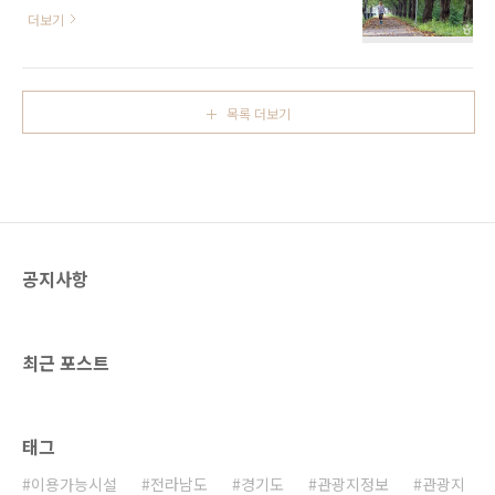
로지 벚꽃의 아름다움을 느낄 수 있는 길이다. 낙
있고, 환상적인 드라이브 코스로 알려진 무지개
더보기
동강으로 이어지는 광려천과 칠원천의 둑을 따
해안도로(6.2㎞)가 펼쳐져 있어 같이 둘러보기
라 조성되어 있어 벚꽃 개화 시기가 아니어도 산
좋다. 대포항 방파제는 tvN 드라마〈사랑의 불
책하기 좋은 장소이다. 또, 자전거 길로 이루어져
시착〉 촬영지로도 알려져 있다. ※ 소개 정보 -
있어 남녀노소 부담 없이 걸을 수 있고 약 1㎞ 이
문의및안내 사천시 관광진흥과 055-831-272..
목록 더보기
상 길이로 조성되어 있다. ※ 소개 정보 - 문의및
안내 함안군청 관광교육과 055-580-3413 - 쉬
는날 연중무휴 - 이용시간 상시 개방 - 주차시설
가능 ◎ 입장료무료◎ 주위 관광 정보⊙ 매미궁
뎅이 - 주소 경상남도 함안군 칠서면 유성로 12-
1함안 매미궁뎅이는 100% 국산콩으로 매일 아
침 직접 만드는 수제 두부가 고소하고 부드럽다.
공지사항
수제 두부와 고기 위 다진 마늘이 ..
최근 포스트
태그
이용가능시설
전라남도
경기도
관광지정보
관광지