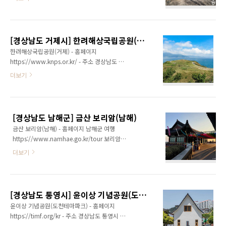
하소설 『토지』의 무대로 유명한 악양 평사리
체험할 수 있는 장소이다. ※ 소개 정보 - 문의및
는 섬진강이 주는 혜택을 한몸에 받은 땅이다. 평
안내 악양종합관광안내소 055-884-0987 - 쉬
사리 논길을 따라 들어가면 들판 가운데에 소나
는날 연중무휴 - 이용시간 상시 개방 - 주차시설
무 두 그루가 우뚝 서서 정겹게 맞이하고 지리산
가능 ◎ 입장료무료◎ 주위 관광 정보⊙ ..
[경상남도 거제시] 한려해상국립공원(거제)
자락에는 초가들이 한 폭의 그림처럼 펼쳐진다.
한려해상국립공원(거제) - 홈페이지
그 중턱에 고래등 같은 기와집이 박경리 선생의
https://www.knps.or.kr/ - 주소 경상남도 거
대하소설 『토지』의 배경이 된 최참판댁이다.
제시 동부면 거제대로 981 한려해상국립공원거
더보기
동학혁명에서 근대사까지 우리 한민족의 대서사
제분소한려해상국립공원은 1968년 우리나라에
시인 박경리의 대하소설 『토지』의 배경인 이
서 두 번째 해상공원으로는 경남 거제시 지심도
곳 평사리에 소설 속의 최참판댁이 한옥 14동으
에서 전남 여수시 오동도까지 300리 뱃길을 따
로 구현되어 있으며, 조선 후기 우리 민족의 생활
라 크고 작은 섬들과 천혜의 자연 경관이 조화를
모습을 재현해 놓은 드라마 세트장도 조성되어
[경상남도 남해군] 금산 보리암(남해)
이루는 해양생태계의 보고이다. 해상 면적이
있다. 매년 가을이면 전국 문인들의..
금산 보리암(남해) - 홈페이지 남해군 여행
76%를 차지하며, 아름다운 바닷길로 이름난 한
https://www.namhae.go.kr/tour 보리암
려수도는 71개의 무인도와 29개의 유인도가 보
http://boriam.or.kr/ - 주소 경상남도 남해군
석을 점점이 흩어 놓은 듯하다. 크게 6개 지구로
더보기
상주면 보리암로 665683년 원효대사가 이곳에
구분된다. ※ 소개 정보 - 문의및안내 055-860-
서 초당을 짓고 수도하면서 관세음보살을 친견
5800 - 쉬는날 연중무휴※ 기상여건에 따라 통
한 뒤로 산 이름을 보광산, 초당 이름을 보광사라
제 가능 - 이용시간 상시 개방 - 주차시설 가능 ◎
고 했다. 훗날 이성계가 이곳에서 백일기도를 하
입장료무료 ◎ 화장실있음◎ 주위 관광 정보..
[경상남도 통영시] 윤이상 기념공원(도천테마파크)
고 조선 왕조를 열었다는데, 그 감사의 뜻으로
윤이상 기념공원(도천테마파크) - 홈페이지
1660년 현종이 이 절을 왕실의 원당으로 삼고
https://timf.org/kr - 주소 경상남도 통영시 중
산 이름을 금산, 절 이름을 보리암으로 바꿨다.
앙로 27 (도천동)세계적인 작곡가 윤이상